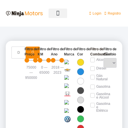
Login
Registro
Filtro de
Filtro de
Filtro de
Filtro de
Filtro de
Filtro de
Filtro de
Preço
KM
Ano
Marca
Cor
Combustível
Câmbio
Alcool
75000
0
—
2018
—
Diesel
—
65000
2023
Gás
950000
Natural
Gasolina
Gasolina
e Alcool
Gasolina
e
Elétrico